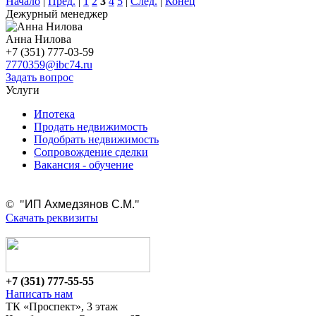
Начало
|
Пред.
|
1
2
3
4
5
|
След.
|
Конец
Дежурный менеджер
Анна Нилова
+7 (351) 777-03-59
7770359@ibc74.ru
Задать вопрос
Услуги
Ипотека
Продать недвижимость
Подобрать недвижимость
Сопровождение сделки
Вакансия - обучение
ИП Ахмедзянов С.М.
© "
"
Скачать реквизиты
+7 (351)
777-55-55
Написать нам
ТК «Проспект», 3 этаж