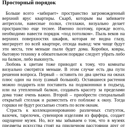
Просторный порядок
Больше всего «забирает» пространство загроможденный
верхний ярус квартиры. Скарб, которым вы забиваете
антресоли, навесные полки, стеллажи, визуально делает
пространство еще теснее. Именно поэтому, прежде всего,
необходимо навести порядок «под потолком». Пыль веков на
верхних поверхностях шкафов, которая не видна глазу,
мигрирует по всей квартире, отсюда вывод: чем чище будут
эти места, тем меньше пыли будет дома. Коробки, ковры,
бытовую технику в обязательном порядке следует убрать либо
на балкон, либо выкинуть.
Любовь к цветам тоже приводит к тому, что комнаты
визуально смотрятся меньше. В этом случае есть два пути
решения вопроса. Первый – оставить по два цветка на окнах
плюс один на полу (самый большой). Оставшиеся растения
можно подарить или поставить на подоконники в подъезд,
или на утепленный балкон, создавать красоту за пределами
дома тоже очень важно. Второй – приобрести специальный
открытый стеллаж и разместить его поближе к окну. Тогда
горшки не будут россыпью стоять по всем окнам.
Страсть к коллекционированию различных статуэток,
вазочек, тарелочек, сувениров изделиям из фарфора, создает
ощущение музея. Но, все мы забываем о том, что в музеях
предметы искусства стоят на приличном расстоянии друг от