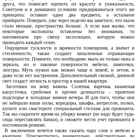
друга, что помогает оценить их красоту и уникальность.
Советуем и в домашних условиях придерживаться этого же
принципа: оставьте один два предмета, а остальное
приберите. Поверьте, уже через неделю вы заметите, что пыли
стало меньше, пространства больше. А если вам жалко, что
некоторые экспонаты оставлены без внимания, то
напоминаем про смену экспозиции, которую можно
проводить каждый сезон.
Ощущение тусклости и мрачности помещения, а значит и
стесненности, также создают запыленные отражающие
поверхности. Помните, что необходимо мыть не только окна и
зеркала, но и лаковые поверхности мебели, лампочки,
люстры. Муть нужно как можно чаще и зимой, и летом, и
даже если нет настроения. Дополнительный свежий, дневной
свет создаст легкость и простор в вашей квартире.
Заготовки на зиму важны. Соленья, варенья, квашеная
капусточка, грибочки и прочие деликатесы – приятное
подспорье в холодные зимнее вечера. И для того, чтобы они
не забирали ваши полы, коридоры, шкафы, антресоли, полки,
купите или смастерите специальный стеллаж для провианта.
Так вы сократите время на уборку комнат (не надо будет туда-
сюда переставлять банки), и сможете вести учет провианта в
постоянном режиме.
В заключение хочется также сказать пару слов о мебели в
квартире. Присмотритесь внимательно, действительно ли