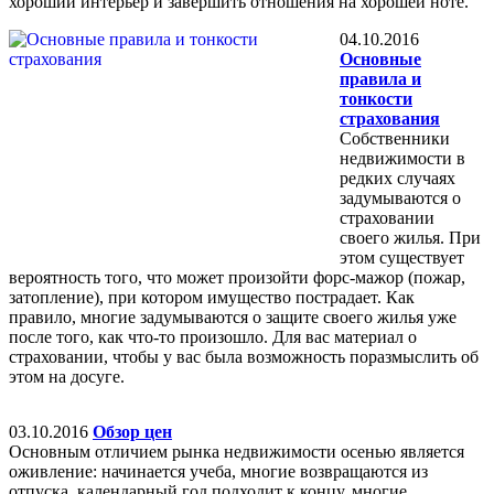
хороший интерьер и завершить отношения на хорошей ноте.
04.10.2016
Основные
правила и
тонкости
страхования
Собственники
недвижимости в
редких случаях
задумываются о
страховании
своего жилья. При
этом существует
вероятность того, что может произойти форс-мажор (пожар,
затопление), при котором имущество пострадает. Как
правило, многие задумываются о защите своего жилья уже
после того, как что-то произошло. Для вас материал о
страховании, чтобы у вас была возможность поразмыслить об
этом на досуге.
03.10.2016
Обзор цен
Основным отличием рынка недвижимости осенью является
оживление: начинается учеба, многие возвращаются из
отпуска, календарный год подходит к концу, многие